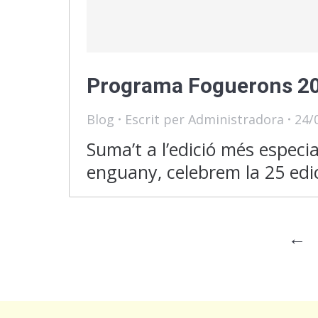
Programa Foguerons 2
Blog
Escrit per
Administradora
24/
Suma’t a l’edició més especi
enguany, celebrem la 25 edic
←