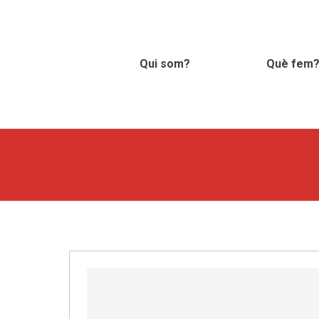
Qui som?
Què fem
Search: