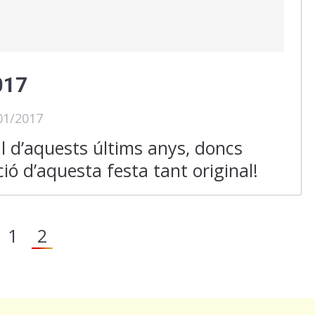
017
01/2017
al d’aquests últims anys, doncs
ió d’aquesta festa tant original!
1
2