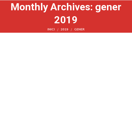
Monthly Archives:
gener
2019
You are here:
INICI
2019
GENER